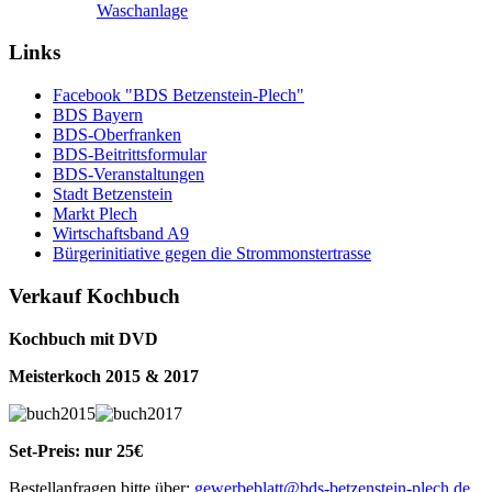
Waschanlage
Links
Facebook "BDS Betzenstein-Plech"
BDS Bayern
BDS-Oberfranken
BDS-Beitrittsformular
BDS-Veranstaltungen
Stadt Betzenstein
Markt Plech
Wirtschaftsband A9
Bürgerinitiative gegen die Strommonstertrasse
Verkauf Kochbuch
Kochbuch mit DVD
Meisterkoch 2015 & 2017
Set-Preis: nur 25€
Bestellanfragen bitte über:
gewerbeblatt@bds-betzenstein-plech.de