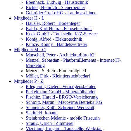
Ebenhack, Ludwig - Haustechnik
Eichler, Heinrich - Steuerberater
Gebrüder Graf oHG - Landmaschinen
Mitglieder H - L
Häusler, Robert - Bodenleger
Kahla, Karl-Heinz - Fernsehtechnik
Keck GmbH - Tankstelle, KfZ-Service
König, Alfred - Elektrotechnik
Kunze, Ronny - Handelsvertreter
Mitglieder M - O
Marschall, Peter - Architekturbüro b2
Menzel, Sebastian - PlatformElements - Internet-IT-
Marketing
Menzel, Steffen - Fördermitglied
Möller, Dirk - Kleintierzuchtbedarf
Mitglieder P - Z
Pfleghardt, Dieter - Vermögensberater
Pickelmann GmbH - Mineralölhandel
Pischitz, Harald - ERGO-Versicherung
Schmitt, Martin - Macovima Betriebs KG
Schneider, Rolf - Schreiner Werkstatt
Stadtfeld, Johann
Steinbrecher, Melanie - mobile Friseurin
Strauß, Ulrich - Zimmerei
Vizethum, Irmgard - Tankstelle, Werkstatt,